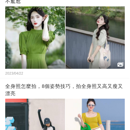
不尷尬
2023/04/22
全身照怎麼拍，8個姿勢技巧，拍全身照又高又瘦又
漂亮