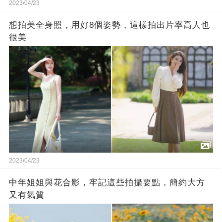
2023/04/23
想拍美全身照，用好8個姿勢，這樣拍出片率高人也
很美
2023/04/23
中年姐姐與花合影，牢記這些拍攝要點，簡約大方
又有氣質