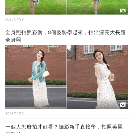
2023/04/22
全身照拍照姿勢，8個姿勢學起來，拍出漂亮大長腿
全身照
2023/04/22
一個人怎麼拍才好看？攝影新手直接學，拍照美麗