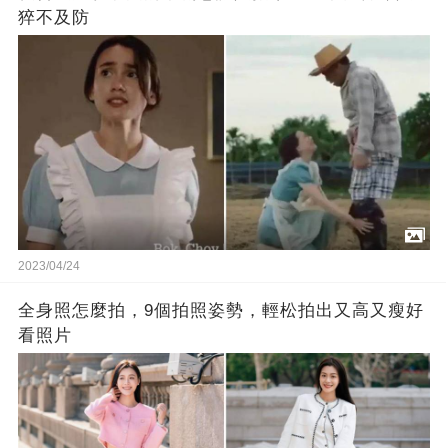
猝不及防
2023/04/24
全身照怎麼拍，9個拍照姿勢，輕松拍出又高又瘦好
看照片