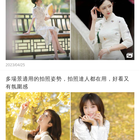
2023/04/25
多場景適用的拍照姿勢，拍照達人都在用，好看又
有氛圍感