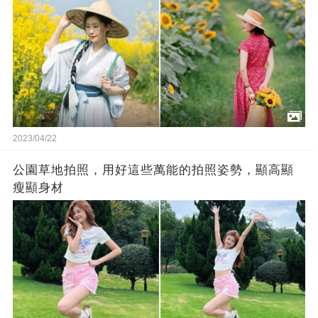
2023/04/22
公園草地拍照，用好這些萬能的拍照姿勢，顯高顯
瘦顯身材