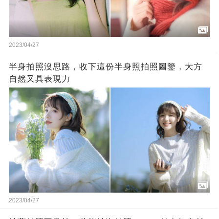
2023/04/27
半身拍照沒思路，收下這份半身照拍照圖鑒，大方
自然又具表現力
2023/04/27