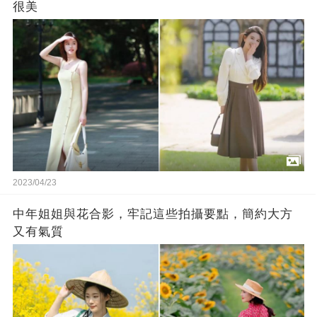
很美
2023/04/23
中年姐姐與花合影，牢記這些拍攝要點，簡約大方
又有氣質