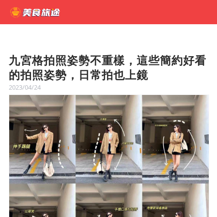
九宮格拍照姿勢不重樣，這些簡約好看
的拍照姿勢，日常拍也上鏡
2023/04/24