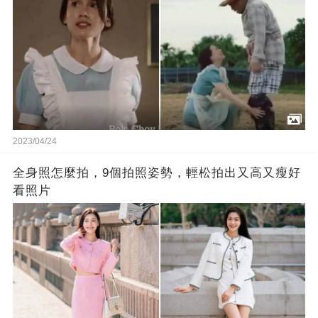
2023/04/24
全身照怎麼拍，9個拍照姿勢，輕松拍出又高又瘦好
看照片