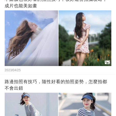
成片也能美如畫
2023/04/25
路邊拍照有技巧，隨性好看的拍照姿勢，怎麼拍都
不會出錯