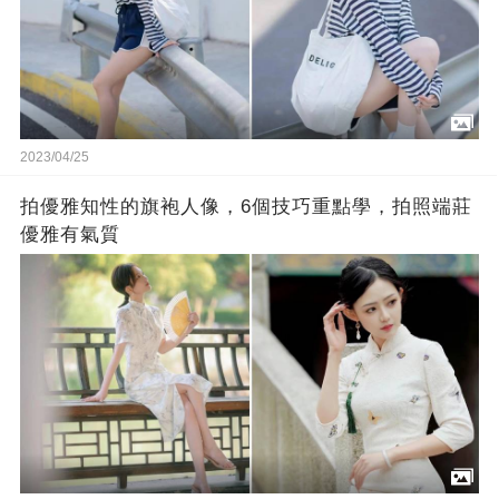
2023/04/25
拍優雅知性的旗袍人像，6個技巧重點學，拍照端莊
優雅有氣質