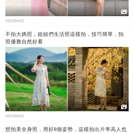
2023/04/23
不拍大媽照，姐姐們生活照這樣拍，技巧簡單，拍
照優雅自然好看
2023/04/23
想拍美全身照，用好8個姿勢，這樣拍出片率高人也