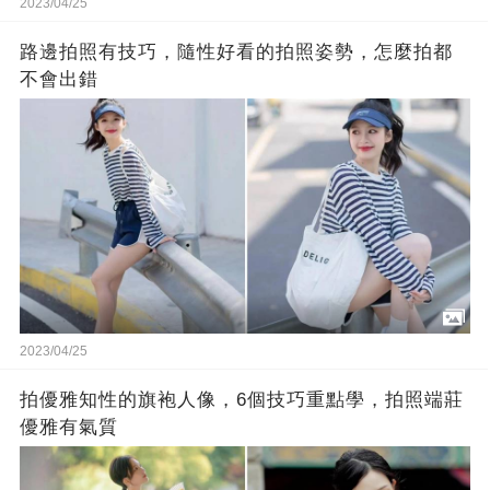
2023/04/25
路邊拍照有技巧，隨性好看的拍照姿勢，怎麼拍都
不會出錯
2023/04/25
拍優雅知性的旗袍人像，6個技巧重點學，拍照端莊
優雅有氣質