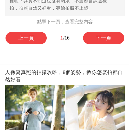
種呢？其實不知道也沒有關系，不露臉嘗試這樣
拍，拍照自然又好看，專治拍照不上鏡。
點擊下一頁，查看完整内容
1
上一頁
下一頁
/16
人像寫真照的拍攝攻略，8個姿勢，教你怎麼拍都自
然好看