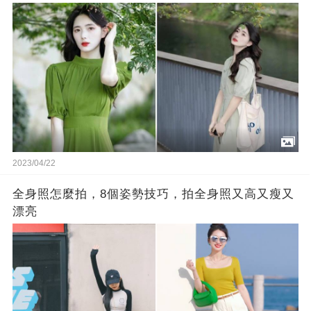
2023/04/22
全身照怎麼拍，8個姿勢技巧，拍全身照又高又瘦又
漂亮