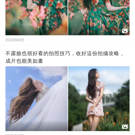
2023/04/25
不露臉也很好看的拍照技巧，收好這份拍攝攻略，
成片也能美如畫