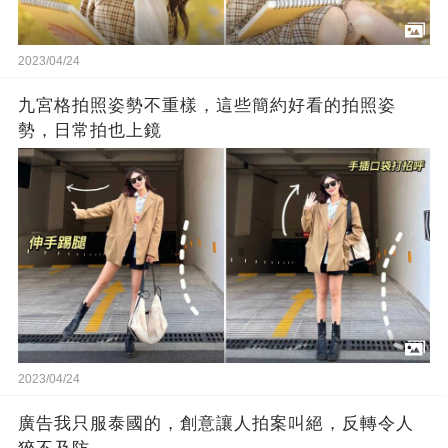
2023/04/24
九宮格拍照姿勢不重樣，這些簡約好看的拍照姿
勢，日常拍也上鏡
2023/04/24
廣告我只服泰國的，創意讓人拍案叫絕，反轉令人