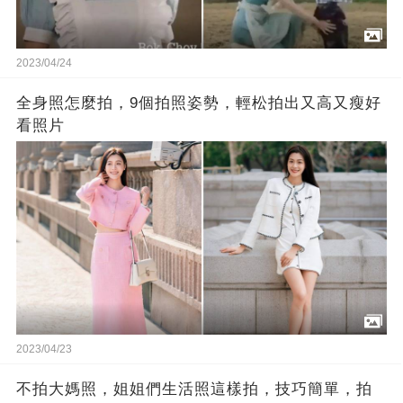
2023/04/24
全身照怎麼拍，9個拍照姿勢，輕松拍出又高又瘦好
看照片
2023/04/23
不拍大媽照，姐姐們生活照這樣拍，技巧簡單，拍