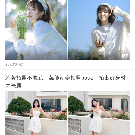
2023/04/27
站著拍照不尷尬，萬能站姿拍照pose，拍出好身材
大長腿