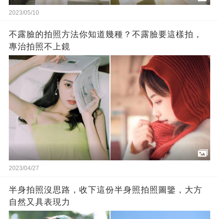
2023/05/10
不露臉的拍照方法你知道幾種？不露臉要這樣拍，
專治拍照不上鏡
2023/04/27
半身拍照沒思路，收下這份半身照拍照圖鑒，大方
自然又具表現力