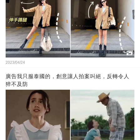
2023/04/24
廣告我只服泰國的，創意讓人拍案叫絕，反轉令人
猝不及防