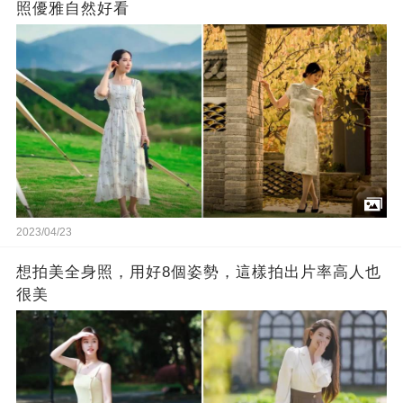
照優雅自然好看
2023/04/23
想拍美全身照，用好8個姿勢，這樣拍出片率高人也
很美