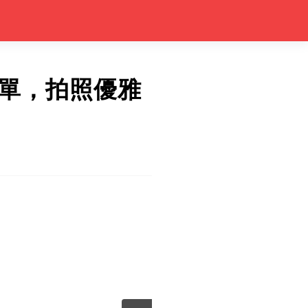
單，拍照優雅