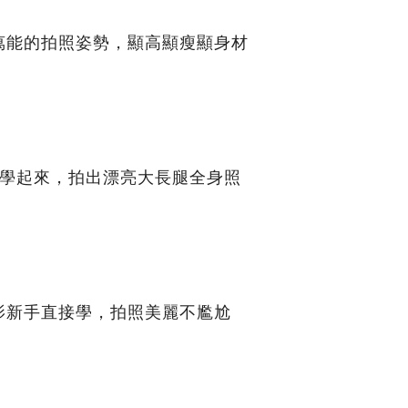
萬能的拍照姿勢，顯高顯瘦顯身材
勢學起來，拍出漂亮大長腿全身照
影新手直接學，拍照美麗不尷尬