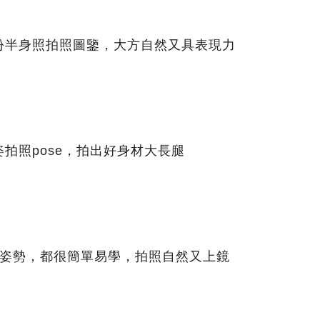
份半身照拍照圖鑒，大方自然又具表現力
拍照pose，拍出好身材大長腿
個姿勢，都很簡單易學，拍照自然又上鏡