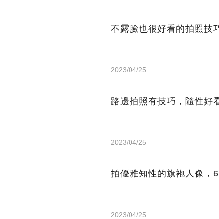
不露臉也很好看的拍照技
2023/04/25
路邊拍照有技巧，隨性好
2023/04/25
拍優雅知性的旗袍人像，
2023/04/25