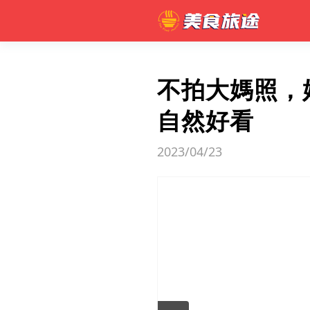
不拍大媽照，
自然好看
2023/04/23