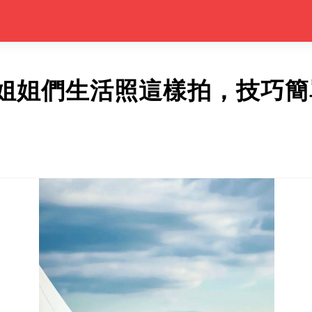
姐姐們生活照這樣拍，技巧簡