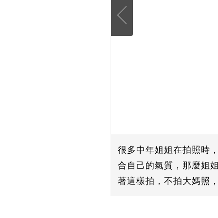
很多中年姐姐在拍照時
合自己的氣質，那麼姐
著這樣拍，不拍大媽照